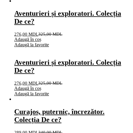
Aventurieri și exploratori. Colecția
De ce?
276,00
MDL
325,00
MDL
Adaugă în coș
Adaugă la favorite
Aventurieri și exploratori. Colecția
De ce?
276,00
MDL
325,00
MDL
Adaugă în coș
Adaugă la favorite
Curajos, puternic, încrezător.
Colecția De ce?
289,00
MDL
340,00
MDL