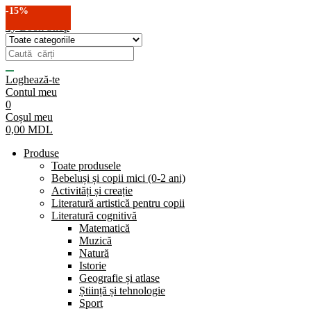
-15%
-15%
-15%
-15%
-15%
-15%
-15%
-15%
-15%
-15%
-15%
-15%
-15%
-15%
-15%
Loghează-te
Contul meu
0
Coșul meu
0,00
MDL
Produse
Toate produsele
Bebeluși și copii mici (0-2 ani)
Activități și creație
Literatură artistică pentru copii
Literatură cognitivă
Matematică
Muzică
Natură
Istorie
Geografie și atlase
Știință și tehnologie
Sport