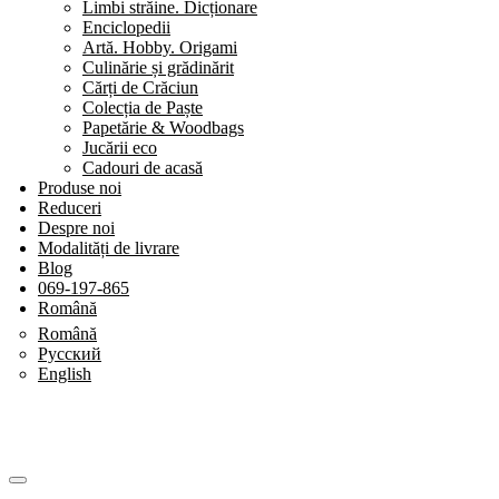
Limbi străine. Dicționare
Enciclopedii
Artă. Hobby. Origami
Culinărie și grădinărit
Cărți de Crăciun
Colecția de Paște
Papetărie & Woodbags
Jucării eco
Cadouri de acasă
Produse noi
Reduceri
Despre noi
Modalități de livrare
Blog
069-197-865
Română
Română
Русский
English
SHOP BY CATEGORY