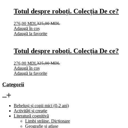
Totul despre roboți. Colecția De ce?
276,00
MDL
325,00
MDL
Adaugă în coș
Adaugă la favorite
Totul despre roboți. Colecția De ce?
276,00
MDL
325,00
MDL
Adaugă în coș
Adaugă la favorite
Categorii
Bebeluși și copii mici (0-2 ani)
Activități și creație
Literatură cognitivă
Limbi străine. Dicționare
Geografie și atlase