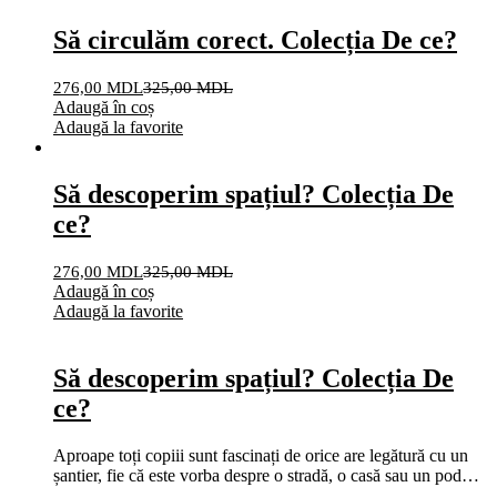
Să circulăm corect. Colecția De ce?
276,00
MDL
325,00
MDL
Adaugă în coș
Adaugă la favorite
Să descoperim spațiul? Colecția De
ce?
276,00
MDL
325,00
MDL
Adaugă în coș
Adaugă la favorite
Să descoperim spațiul? Colecția De
ce?
Aproape toți copiii sunt fascinați de orice are legătură cu un
șantier, fie că este vorba despre o stradă, o casă sau un pod…