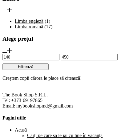
Limba engleză
(1)
Limba română
(17)
Alege prețul
Filtrează
Creștem copii cărora le place să citească!
The Book Shop S.R.L.
Tel: +373-69197865
Email: mybookshopmd@gmail.com
Pagini utile
Acasă
Cărți pe care să le iai cu tine în vacanță