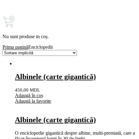
Coșul tău (0)
Nu sunt produse in coș.
Prima pagină
Enciclopedii
Albinele (carte gigantică)
450,00
MDL
Adaugă în coș
Adaugă la favorite
Albinele (carte gigantică)
O enciclopedie gigantică despre albine, multi-premiată, care a
făcut înconjurul lumii în 30 de limbi.