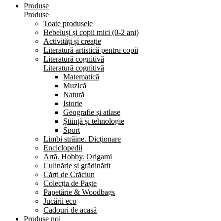
Produse
Produse
Toate produsele
Bebeluși și copii mici (0-2 ani)
Activități și creație
Literatură artistică pentru copii
Literatură cognitivă
Literatură cognitivă
Matematică
Muzică
Natură
Istorie
Geografie și atlase
Știință și tehnologie
Sport
Limbi străine. Dicționare
Enciclopedii
Artă. Hobby. Origami
Culinărie și grădinărit
Cărți de Crăciun
Colecția de Paște
Papetărie & Woodbags
Jucării eco
Cadouri de acasă
Produse noi