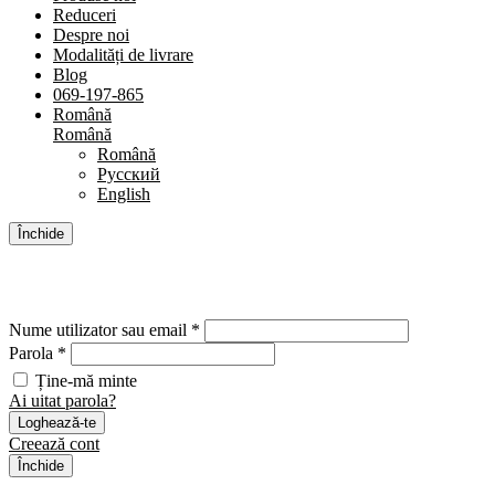
Reduceri
Despre noi
Modalități de livrare
Blog
069-197-865
Română
Română
Română
Русский
English
Închide
Cont
Nume utilizator sau email *
Parola *
Ține-mă minte
Ai uitat parola?
Loghează-te
Creează cont
Închide