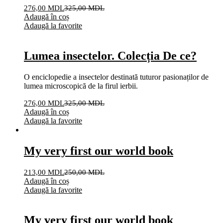
276,00
MDL
325,00
MDL
Adaugă în coș
Adaugă la favorite
Lumea insectelor. Colecția De ce?
O enciclopedie a insectelor destinată tuturor pasionaților de
lumea microscopică de la firul ierbii.
276,00
MDL
325,00
MDL
Adaugă în coș
Adaugă la favorite
My very first our world book
213,00
MDL
250,00
MDL
Adaugă în coș
Adaugă la favorite
My very first our world book