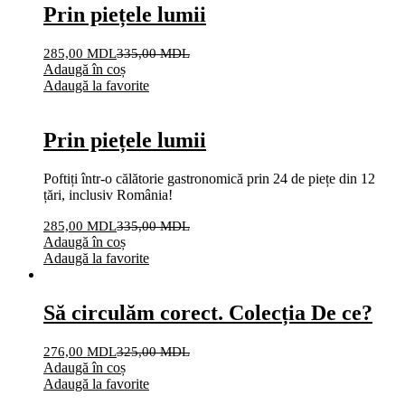
Prin piețele lumii
285,00
MDL
335,00
MDL
Adaugă în coș
Adaugă la favorite
Prin piețele lumii
Poftiți într-o călătorie gastronomică prin 24 de piețe din 12
țări, inclusiv România!
285,00
MDL
335,00
MDL
Adaugă în coș
Adaugă la favorite
Să circulăm corect. Colecția De ce?
276,00
MDL
325,00
MDL
Adaugă în coș
Adaugă la favorite