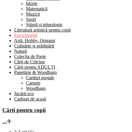
Istorie
Matematică
Muzică
Sport
Știință și tehnologie
Literatură artistică pentru copii
Enciclopedii
Artă. Hobby. Origami
Culinărie și grădinărit
Natură
Colecția de Paște
Cărți de Crăciun
Cărți pentru ADULȚI
Papetărie & Woodbags
Carduri poștale
Carnete
Woodbags
Jucării eco
Cadouri de acasă
Cărți pentru copii
2-3 ani
(1)