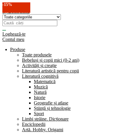
-15%
-15%
-15%
-15%
-15%
-15%
Loghează-te
Contul meu
Produse
Toate produsele
Bebeluși și copii mici (0-2 ani)
Activități și creație
Literatură artistică pentru copii
Literatură cognitivă
Matematică
Muzică
Natură
Istorie
Geografie și atlase
Știință și tehnologie
Sport
Limbi străine. Dicționare
Enciclopedii
Artă. Hobby. Origami