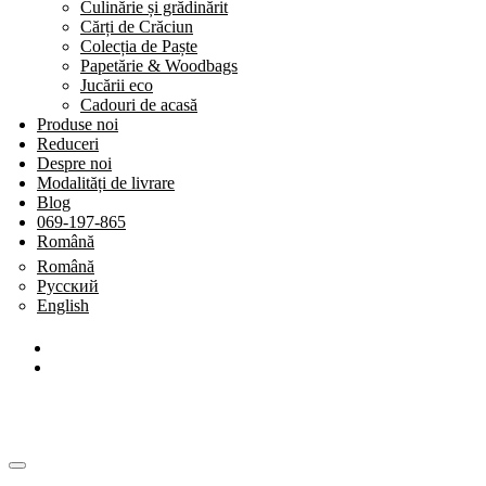
Culinărie și grădinărit
Cărți de Crăciun
Colecția de Paște
Papetărie & Woodbags
Jucării eco
Cadouri de acasă
Produse noi
Reduceri
Despre noi
Modalități de livrare
Blog
069-197-865
Română
Română
Русский
English
SHOP BY CATEGORY