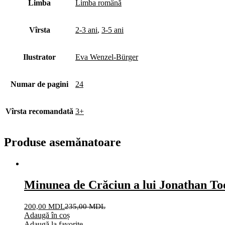
Limba
Limba română
Vîrsta
2-3 ani
,
3-5 ani
Ilustrator
Eva Wenzel-Bürger
Numar de pagini
24
Vîrsta recomandată
3+
Produse asemănatoare
Minunea de Crăciun a lui Jonathan T
200,00
MDL
235,00
MDL
Adaugă în coș
Adaugă la favorite