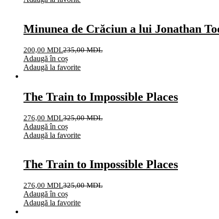
Minunea de Crăciun a lui Jonathan T
200,00
MDL
235,00
MDL
Adaugă în coș
Adaugă la favorite
The Train to Impossible Places
276,00
MDL
325,00
MDL
Adaugă în coș
Adaugă la favorite
The Train to Impossible Places
276,00
MDL
325,00
MDL
Adaugă în coș
Adaugă la favorite