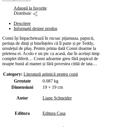
Adaugă la favorite
Distribuie
Descriere
Informații despre produs
Conni își împachetează în rucsac pijamaua, papucii,
periuța de dinți și bineînțeles că îl pune și pe Teddy,
ursulețul de pluș. Pentru prima dată Conni doarme la
prietena ei. Acolo e un pic ca acasă, dar în același timp
complet diferit… Conni adoarme greu fără pupicul de
noapte bună al mamei și fără povestea citită de tata…
Category:
Literatură artistică pentru copii
Greutate
0.087 kg
Dimensiuni
19 × 19 cm
Autor
Liane Schneider
Editura
Editura Casa