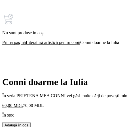
Coșul tău (0)
Nu sunt produse in coș.
Prima pagină
Literatură artistică pentru copii
Conni doarme la Iulia
Conni doarme la Iulia
În seria PRIETENA MEA CONNI vei găsi multe cărți de povești minunate
60,00
MDL
70,00
MDL
În stoc
Adaugă în coș