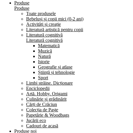
Produse
Produse
Toate produsele
Bebeluși și copii mici (0-2 ani)
Activități și creație
Literatură artistică pentru copii
Literatură cognitivă
Literatură cognitivă
Matematică
Muzică
Natură
Istorie
Geografie și atlase
Știință și tehnologie
Sport
Limbi străine. Dicționare
Enciclopedii
Artă. Hobby. Origami
Culinărie și grădinărit
Cărți de Crăciun
Colecția de Paște
Papetărie & Woodbags
Jucării eco
Cadouri de acasă
Produse noi