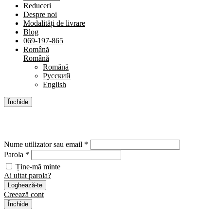
Reduceri
Despre noi
Modalități de livrare
Blog
069-197-865
Română
Română
Română
Русский
English
Închide
Cont
Nume utilizator sau email *
Parola *
Ține-mă minte
Ai uitat parola?
Loghează-te
Creează cont
Închide