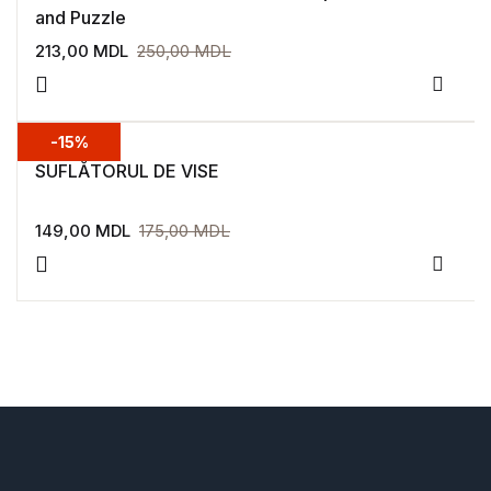
and Puzzle
213,00
MDL
250,00
MDL
Adaug
-15%
SUFLĂTORUL DE VISE
149,00
MDL
175,00
MDL
Adaug