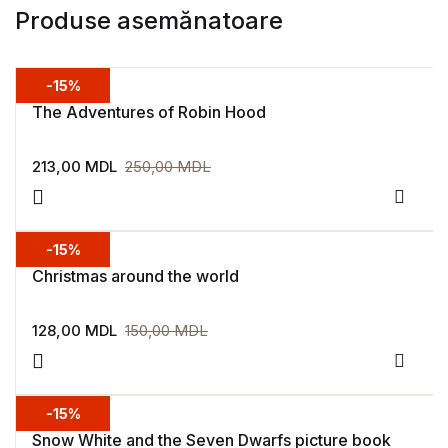
Produse asemănatoare
-15%
The Adventures of Robin Hood
213,00
MDL
250,00
MDL
Adaug
-15%
Christmas around the world
128,00
MDL
150,00
MDL
Adaug
-15%
Snow White and the Seven Dwarfs picture book