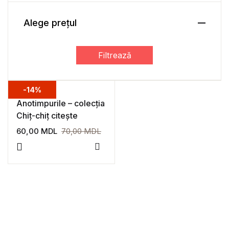
Alege prețul
Filtrează
-14%
Anotimpurile – colecția
Chiț-chiț citește
60,00
MDL
70,00
MDL
Adaugă la favorite