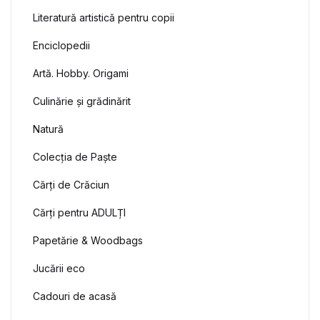
Literatură artistică pentru copii
Sport
Enciclopedii
Creează cont
Română
Enciclopedii
Artă. Hobby. O
Artă. Hobby. Origami
Culinărie și grăd
Culinărie și grădinărit
Natură
Cărți de Crăciu
Colecția de Paște
Colecția de Paș
Cărți de Crăciun
Papetărie & W
Cărți pentru ADULȚI
Papetărie & Woodbags
Jucării eco
Jucării eco
Cadouri de aca
Cadouri de acasă