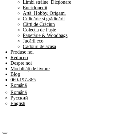
Limbi străine. Dicționare
Enciclopedii
Artă. Hobby. Origami
Culinărie și grădinărit
Cărți de Crăciun
Colecția de Paște
Papetărie & Woodbags
Jucării eco
Cadouri de acasă
Produse noi
Reduceri
Despre noi
Modalități de livrare
Blog
069-197-865
Română
Română
Русский
English
SHOP BY CATEGORY