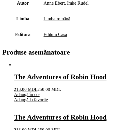
Autor
Anne Ebert
,
Imke Rudel
Limba
Limba română
Editura
Editura Casa
Produse asemănatoare
The Adventures of Robin Hood
213,00
MDL
250,00
MDL
Adaugă în coș
Adaugă la favorite
The Adventures of Robin Hood
213,00
MDL
250,00
MDL