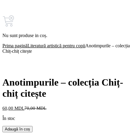
Coșul tău (0)
Nu sunt produse in coș.
Prima pagină
Literatură artistică pentru copii
Anotimpurile – colecția
Chiț-chiț citește
Anotimpurile – colecția Chiț-
chiț citește
60,00
MDL
70,00
MDL
În stoc
Adaugă în coș