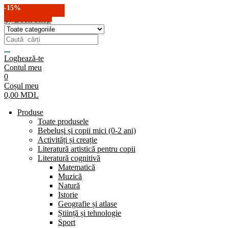
-14%
-15%
-15%
-15%
-15%
-15%
-15%
Loghează-te
Contul meu
0
Coșul meu
0,00
MDL
Produse
Toate produsele
Bebeluși și copii mici (0-2 ani)
Activități și creație
Literatură artistică pentru copii
Literatură cognitivă
Matematică
Muzică
Natură
Istorie
Geografie și atlase
Știință și tehnologie
Sport