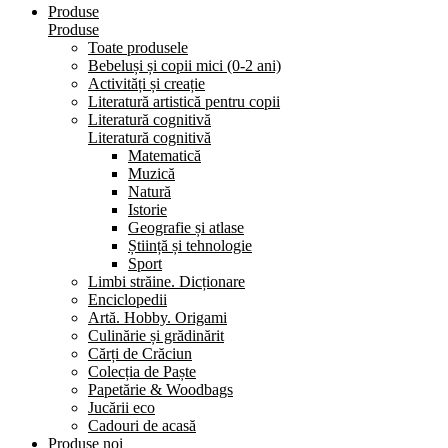
Produse
Produse
Toate produsele
Bebeluși și copii mici (0-2 ani)
Activități și creație
Literatură artistică pentru copii
Literatură cognitivă
Literatură cognitivă
Matematică
Muzică
Natură
Istorie
Geografie și atlase
Știință și tehnologie
Sport
Limbi străine. Dicționare
Enciclopedii
Artă. Hobby. Origami
Culinărie și grădinărit
Cărți de Crăciun
Colecția de Paște
Papetărie & Woodbags
Jucării eco
Cadouri de acasă
Produse noi