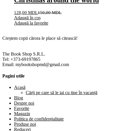
128,00
MDL
150,00
MDL
Adaugă în coș
Adaugă la favorite
Creștem copii cărora le place să citească!
The Book Shop S.R.L.
Tel: +373-69197865
Email: mybookshopmd@gmail.com
Pagini utile
Acasă
Cărți pe care să le iai cu tine în vacanță
Blog
Despre noi
Favorite
Magazin
Politica de confidențialitate
Produse noi
Reduceri