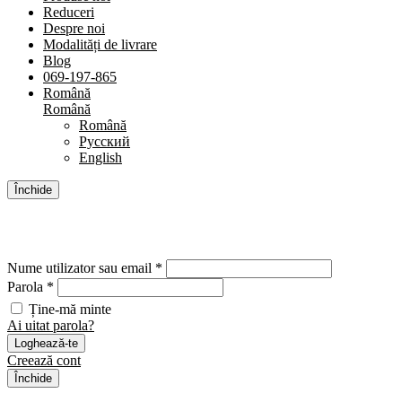
Reduceri
Despre noi
Modalități de livrare
Blog
069-197-865
Română
Română
Română
Русский
English
Închide
Cont
Nume utilizator sau email *
Parola *
Ține-mă minte
Ai uitat parola?
Loghează-te
Creează cont
Închide