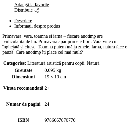
Adaugă la favorite
Distribuie
Descriere
Informații despre produs
Primavara, vara, toamna și iarna – fiecare anotimp are
particularitățile lui. Primăvara apar primele flori. Vara vine cu
înghețată și cireșe. Toamna putem înălța zmeie. Iarna, natura face o
pauză. Care anotimp îți place cel mai mult?
Categories:
Literatură artistică pentru copii
,
Natură
Greutate
0.095 kg
Dimensiuni
19 × 19 cm
Vîrsta recomandată
2+
Numar de pagini
24
ISBN
9786067870770